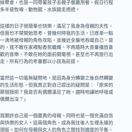
妹聚會，也是一同帶著孩子去親子餐廳用餐，假日行程
多半是牧場、動物園、水族館走透透。
這樣的日子很簡單也快樂，滿足了我身為母親的天性，
但我也不禁開始思考，曾幾何時我的生活，已逐漸一點
一滴地被母親的角色攻陷，並幾近全盤地吞噬自己。是
的，我不敢在家裡點香氛蠟燭、不再隨時大音量播放喜
歡的音樂、不敢在她的面前開電視，甚至也不再旅行出
走，所有行為的考量都以小孩為前提。
當然這一切毫無疑問地，是因為身分轉變之後自然轉變
的生活形態，但我真正對自己提出的疑問是：「原來的
那個我呢？我是否有偶爾滿足了她，適時地讓她呼吸或
偶爾出沒？」
我期許自己是一個盡責的母親，同時也是一個充滿自信
與快樂的女人。這兩個角色，成為我往後人生裡永遠的
頭銜。如何在母親與女人的角色之間找到適度的平衡，