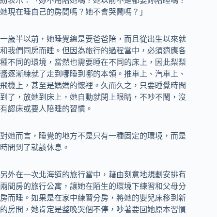
紛表示：「妳不用陪她嗎？她以前不是都要妳陪睡嗎？
她現在睡自己的房間嗎？她不會哭鬧嗎？」
一歲半以前，她睡覺總是要爸爸陪，而且從出生以來就
和我們同房而睡。但因為旅行的過程當中，必須適應各
種不同的環境，當然也需要睡在不同的床上，因此梨梨
醬逐漸練就了走到哪睡到哪的本領。推車上、汽車上、
飛機上，甚至是媽媽的懷裡。久而久之，只要睡覺時間
到了，放她到床上，她自動就閉上眼睛，不吵不鬧，沒
有認床或要人陪睡的習慣。
對她而言，睡覺的地方不是只有一種固定的環境，而是
時間到了就該休息。
另外在一次北海道的旅行當中，藉由刻意地規劃安排有
兩間房的旅行公寓，讓她在陌生的環境下練習和父母分
房而睡。如果是在家中練習分房，將她的嬰兒床移到新
的房間，她肯定是整晚哭個不停，吵著要回她原本習慣