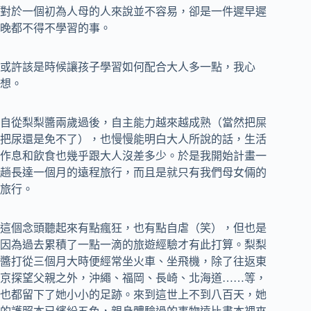
對於一個初為人母的人來說並不容易，卻是一件遲早遲
晚都不得不學習的事。
或許該是時候讓孩子學習如何配合大人多一點，我心
想。
自從梨梨醬兩歲過後，自主能力越來越成熟（當然把屎
把尿還是免不了），也慢慢能明白大人所說的話，生活
作息和飲食也幾乎跟大人沒差多少。於是我開始計畫一
趟長達一個月的遠程旅行，而且是就只有我們母女倆的
旅行。
這個念頭聽起來有點瘋狂，也有點自虐（笑），但也是
因為過去累積了一點一滴的旅遊經驗才有此打算。梨梨
醬打從三個月大時便經常坐火車、坐飛機，除了往返東
京探望父親之外，沖繩、福岡、長崎、北海道……等，
也都留下了她小小的足跡。來到這世上不到八百天，她