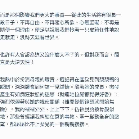
而是那個影響我們更大的事實──從此的生活將有很長一
段日子，不再自由、不再隨心所欲、心無罣礙，不再是
隨便一個理由，便足以說服我們拎著一只皮箱任性地說
走就走，浪跡天涯看世界。
也許有人會認為這又沒什麼大不了的，但對我而言，簡
直是大逆天性！
我熱中於扮演母親的職責，還記得在產房見到梨梨醬的
瞬間，深深體會到何謂一見鍾情。隨著她的成長，愈發
產生有如痴狂狀態的迷戀（就連她拉屎都覺得好香），
強烈依賴著與她的親密關係（離開幾個鐘頭就開始焦
躁）。我的裡裡外外、上上下下，彷彿脫胎換骨般似
地，那些曾經讓我糾結在意的事物、牽一髮動全身的慾
望，都遠遠比不上女兒的一個親親摟摟。