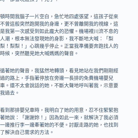
頓時間我腦子一片空白，急忙地四處張望，這孩子從來
不曾這般突然跑開我的身邊，更不曾離開我的視線，這
是我第一次感受到如此龐大的恐懼。機場裡川流不息的
人潮，根本無法發現她的身影，我不斷地大喊：「梨
梨！梨梨！」心跳幾乎停止。正當我準備要奔跑找人的
時候，突然聽見她大喊媽媽的聲音。
循著她的聲音，我猛然地轉頭，看見她站在我們剛剛經
過的路上，手指著停放在旁邊一長排的免費機場嬰兒
車。還不太會說話的她，不斷大聲地呼叫著我，示意要
我過去。
看到那排嬰兒車時，我明白了她的用意，忍不住緊緊抱
著她說：「謝謝妳！」因為如此一來，就解決了我必須
一邊推行李一邊牽著她的不便。討厭走路的她，也找到
了解決自己需求的方法。