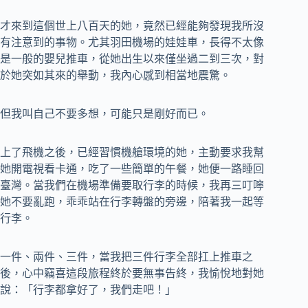
才來到這個世上八百天的她，竟然已經能夠發現我所沒
有注意到的事物。尤其羽田機場的娃娃車，長得不太像
是一般的嬰兒推車，從她出生以來僅坐過二到三次，對
於她突如其來的舉動，我內心感到相當地震驚。
但我叫自己不要多想，可能只是剛好而已。
上了飛機之後，已經習慣機艙環境的她，主動要求我幫
她開電視看卡通，吃了一些簡單的午餐，她便一路睡回
臺灣。當我們在機場準備要取行李的時候，我再三叮嚀
她不要亂跑，乖乖站在行李轉盤的旁邊，陪著我一起等
行李。
一件、兩件、三件，當我把三件行李全部扛上推車之
後，心中竊喜這段旅程終於要無事告終，我愉悅地對她
說：「行李都拿好了，我們走吧！」