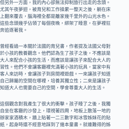
但另外一方面，我的內心卻無法抑制旅行出走的念頭。
尤其午夜夢迴，被育兒和工作操累一整天之後，躺在床
上翻來覆去，腦海裡全都是離家幾千里外的山光水色。
這些念頭幾乎佔領了每個夜晚，綁架了睡意，在夢裡狂
奔追逐著我。
曾經看過一本關於法國的育兒書，作者提及法國父母對
於小孩的教養觀念。他們認為生了孩子之後，不應該是
大人來配合小孩的生活，而應該是讓孩子來配合大人的
習性。他們不會讓客廳裡充滿著小孩的玩具，當家中有
客人來訪時，會讓孩子到房間裡遊戲。一來讓孩子知道
自己歸屬的空間在哪裡，培養其獨立性；二來是讓孩子
知道大人也需要自己的空間，學會尊重大人的生活。
這個觀念對我產生了很大的衝擊。孩子睡了之後，我獨
自坐在客廳的沙發上，環視著四周，地板上散落一地的
辦家家酒積木，牆上貼著一二三數字和冰雪姊妹花的貼
紙，起身時還不經意地踩到了幾本童書。就連難得的姊