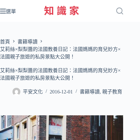
跳
至
選單
主
要
內
容
首頁
書籍導讀
艾莉絲×梨梨醬的法國教養日記：法國媽媽的育兒妙方×
法國親子旅遊的私房景點大公開！
艾莉絲×梨梨醬的法國教養日記：法國媽媽的育兒妙方×
法國親子旅遊的私房景點大公開！
平安文化
2016-12-01
書籍導讀
,
親子教育