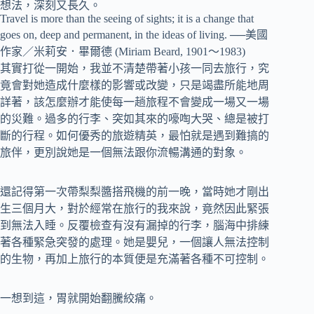
想法，深刻又長久。
Travel is more than the seeing of sights; it is a change that
goes on, deep and permanent, in the ideas of living. ──美國
作家／米莉安．畢爾德 (Miriam Beard, 1901～1983)
其實打從一開始，我並不清楚帶著小孩一同去旅行，究
竟會對她造成什麼樣的影響或改變，只是竭盡所能地周
詳著，該怎麼辦才能使每一趟旅程不會變成一場又一場
的災難。過多的行李、突如其來的嚎啕大哭、總是被打
斷的行程。如何優秀的旅遊精英，最怕就是遇到難搞的
旅伴，更別說她是一個無法跟你流暢溝通的對象。
還記得第一次帶梨梨醬搭飛機的前一晚，當時她才剛出
生三個月大，對於經常在旅行的我來說，竟然因此緊張
到無法入睡。反覆檢查有沒有漏掉的行李，腦海中排練
著各種緊急突發的處理。她是嬰兒，一個讓人無法控制
的生物，再加上旅行的本質便是充滿著各種不可控制。
一想到這，胃就開始翻騰絞痛。