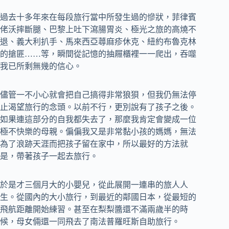
過去十多年來在每段旅行當中所發生過的慘狀，菲律賓
佬沃摔斷腿、巴黎上吐下瀉腸胃炎、極光之旅的高燒不
退、義大利扒手、馬來西亞蕁麻疹休克、紐約布魯克林
的搶匪……等，瞬間從記憶的抽屜櫃裡一一爬出，吞噬
我已所剩無幾的信心。
儘管一不小心就會把自己搞得非常狼狽，但我仍無法停
止渴望旅行的念頭。以前不行，更別說有了孩子之後。
如果連這部分的自我都失去了，那麼我肯定會變成一位
極不快樂的母親。偏偏我又是非常黏小孩的媽媽，無法
為了浪跡天涯而把孩子留在家中，所以最好的方法就
是，帶著孩子一起去旅行。
於是才三個月大的小嬰兒，從此展開一連串的旅人人
生。從國內的大小旅行，到最近的鄰國日本，從最短的
飛航距離開始練習。甚至在梨梨醬還不滿兩歲半的時
候，母女倆還一同飛去了南法普羅旺斯自助旅行。