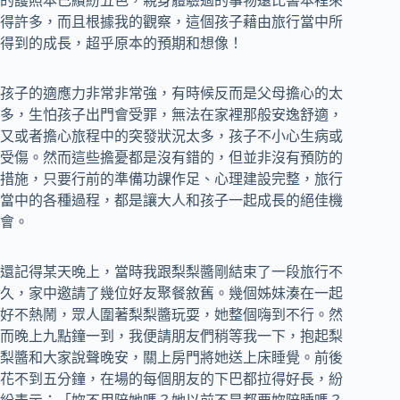
的護照本已繽紛五色，親身體驗過的事物遠比書本裡來
得許多，而且根據我的觀察，這個孩子藉由旅行當中所
得到的成長，超乎原本的預期和想像！
孩子的適應力非常非常強，有時候反而是父母擔心的太
多，生怕孩子出門會受罪，無法在家裡那般安逸舒適，
又或者擔心旅程中的突發狀況太多，孩子不小心生病或
受傷。然而這些擔憂都是沒有錯的，但並非沒有預防的
措施，只要行前的準備功課作足、心理建設完整，旅行
當中的各種過程，都是讓大人和孩子一起成長的絕佳機
會。
還記得某天晚上，當時我跟梨梨醬剛結束了一段旅行不
久，家中邀請了幾位好友聚餐敘舊。幾個姊妹湊在一起
好不熱鬧，眾人圍著梨梨醬玩耍，她整個嗨到不行。然
而晚上九點鐘一到，我便請朋友們稍等我一下，抱起梨
梨醬和大家說聲晚安，關上房門將她送上床睡覺。前後
花不到五分鐘，在場的每個朋友的下巴都拉得好長，紛