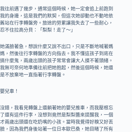
我往前邁了幾步，通常這個時候，她一定會追上前跑到
我的身邊，這是我們的默契，但這次她卻動也不動地依
舊站在行李轉盤旁。旅途的勞累讓我失去了一些耐心，
忍不住拉高分貝：「梨梨！走了～」
她滿臉著急，想說什麼又說不出口，只是不斷地喊著媽
媽，然後往行李轉盤的方向指去。我不懂這孩子到底在
搞什麼鬼，兩歲出頭的孩子常常會讓大人摸不著頭緒。
我無可奈何地準備往前把她抱起，然後這個時候，她還
是不放棄地一直指著行李轉盤。
嬰兒車！
沒錯，我看見轉盤上還躺著她的嬰兒推車，而我壓根忘
了還有這件行李，沒想到竟然是梨梨醬來提醒我，一個
才兩歲出頭還在吃奶嘴的小孩。當時我覺得好糗又好丟
臉，因為我們身後站著一位日本歐巴桑，她目睹了所有