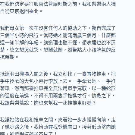
在我們決定要征服南法普羅旺斯之前，我和梨梨兩人獨
自從東京返回臺北。
我們母女第一次在沒有任何人的協助之下，獨自完成了
三個半小時的飛行。當時她才剛滿兩歲三個月，什麼都
還一知半解的年紀。講道理也聽不懂，想表達也說不清
楚，總之想哭就哭、想鬧就鬧，還帶點大小孩脾氣的反
抗時期。
抵達羽田機場入關之後，我立刻找了一臺置物推車，把
手中拎著的大包小包行李放上去。一手牽著她、一手推
著車，然而那臺推車完全無法用單手駕馭，以一種蛇形
的弧度在前進，不得不用兩隻手推進才行。情急之下，
我跟梨梨醬說：妳也來幫我一起推推車好嗎？
我讓她站在我和推車之間，夾著她一步步慢慢向前，走
了幾步路之後，我抬頭尋找登機閘口，接著低頭望向她
時，卻發現這孩子不見了！