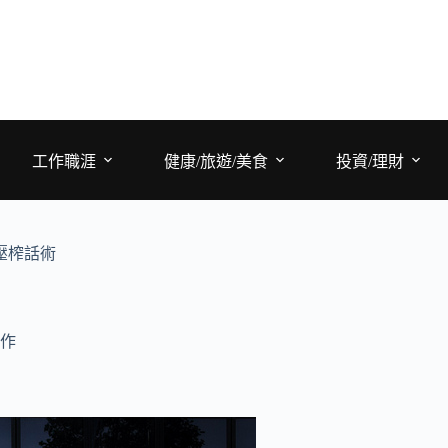
工作職涯
健康/旅遊/美食
投資/理財
壓榨話術
作