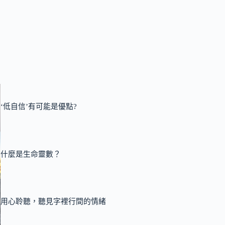
‘低自信’有可能是優點?
什麼是生命靈數？
用心聆聽，聽見字裡行間的情緒