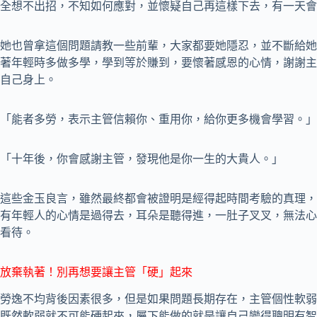
全想不出招，不知如何應對，並懷疑自己再這樣下去，有一天會
她也曾拿這個問題請教一些前輩，大家都要她隱忍，並不斷給她
著年輕時多做多學，學到等於賺到，要懷著感恩的心情，謝謝主
自己身上。
「能者多勞，表示主管信賴你、重用你，給你更多機會學習。」
「十年後，你會感謝主管，發現他是你一生的大貴人。」
這些金玉良言，雖然最終都會被證明是經得起時間考驗的真理，
有年輕人的心情是過得去，耳朵是聽得進，一肚子叉叉，無法心
看待。
放棄執著！別再想要讓主管「硬」起來
勞逸不均背後因素很多，但是如果問題長期存在，主管個性軟弱
既然軟弱就不可能硬起來，屬下能做的就是讓自己變得聰明有智