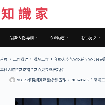
跳
至
主
要
內
容
品牌/人物/專欄
心靈勵志
兩性/男女
首頁
工作職涯
職場工作
年輕人吃苦當吃補？當心只是
年輕人吃苦當吃補？當心只是壓榨話術
yes123求職網資深副總/洪雪珍
2016-08-18
職場工