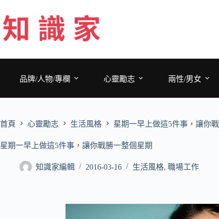
跳
至
主
要
內
容
品牌/人物/專欄
心靈勵志
兩性/男女
首頁
心靈勵志
生活風格
星期一早上做這5件事，讓你
星期一早上做這5件事，讓你戰勝一整個星期
知識家編輯
2016-03-16
生活風格
,
職場工作