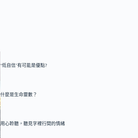
‘低自信’有可能是優點?
什麼是生命靈數？
用心聆聽，聽見字裡行間的情緒