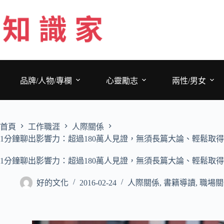
跳
至
主
要
內
容
品牌/人物/專欄
心靈勵志
兩性/男女
首頁
工作職涯
人際關係
1分鐘聊出影響力：超過180萬人見證，無須長篇大論、輕鬆取
1分鐘聊出影響力：超過180萬人見證，無須長篇大論、輕鬆取
好的文化
2016-02-24
人際關係
,
書籍導讀
,
職場關