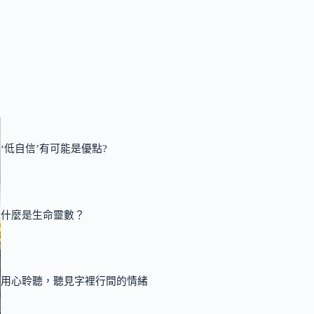
‘低自信’有可能是優點?
什麼是生命靈數？
用心聆聽，聽見字裡行間的情緒