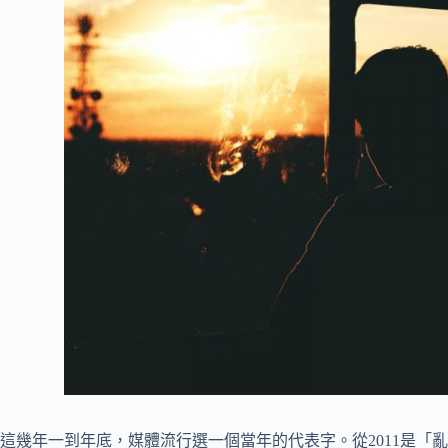
這幾年一到年底，媒體流行選一個當年的代表字。從2011是「亂」， 