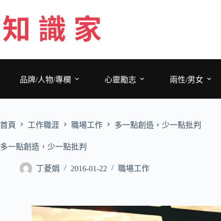
跳
至
主
要
內
容
品牌/人物/專欄
心靈勵志
兩性/男女
首頁
工作職涯
職場工作
多一點創造，少一點批判
多一點創造，少一點批判
丁菱娟
2016-01-22
職場工作