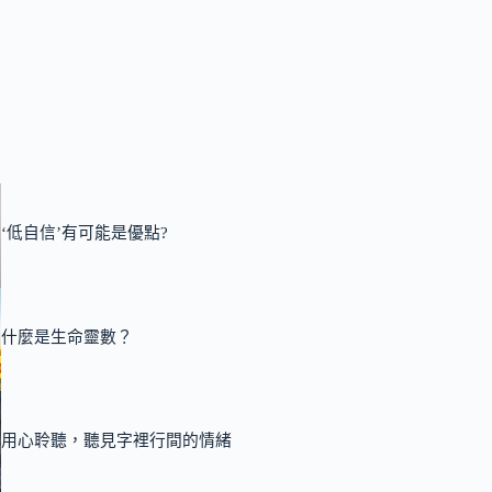
‘低自信’有可能是優點?
什麼是生命靈數？
用心聆聽，聽見字裡行間的情緒