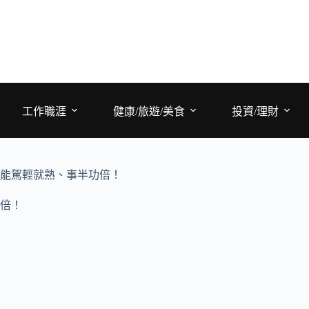
工作職涯
健康/旅遊/美食
投資/理財
能駕輕就熟、事半功倍！
倍！