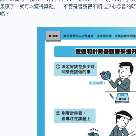
果贏了，就可以獲得獎勵」，不管是書讀得不順或無心念書的時
嗎？