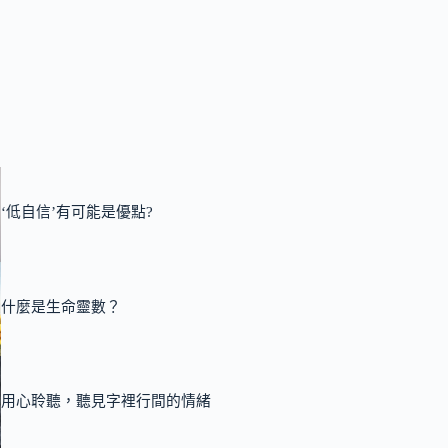
‘低自信’有可能是優點?
什麼是生命靈數？
用心聆聽，聽見字裡行間的情緒