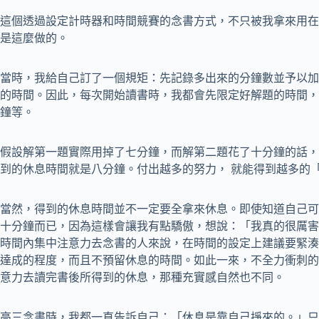
這個透過設定計時器和時間競賽的念書方式，不只被我拿來用在
是這麼做的。
當時，我給自己訂了一個規矩：先記錄多出來的分鐘數並予以加
的時間。因此，每次開始讀書時，我都會先限定好解題的時間，
鐘等。
假設解第一題實際用掉了七分鐘，而解第二題花了十分鐘的話，
到的休息時間就是八分鐘。付出越多的努力， 就能得到越多的
當然，得到的休息時間並不一定要全拿來休息。即使知道自己可
十分鐘而已，因為這樣會讓我有點驕傲，想說：「我真的很厲害
時間內集中注意力去念書的人來說，在時間的設定上建議要緊湊
達成的程度，而且不預留休息的時間。如此一來，不全力衝刺的
意力去讀完書後所得到的休息，那種充實感自然也不同。
高三念書時，我都一直告訴自己：「休息是靠自己掙來的。」只