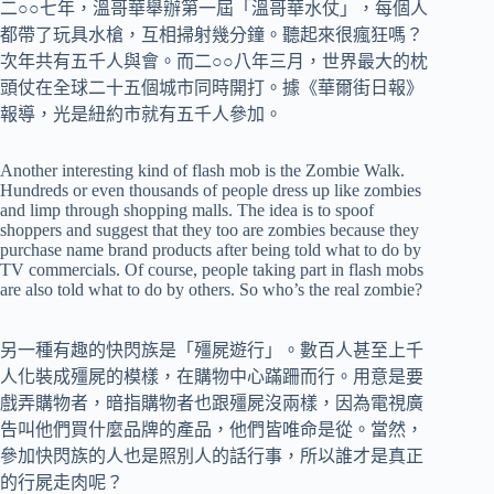
二○○七年，溫哥華舉辦第一屆「溫哥華水仗」，每個人
都帶了玩具水槍，互相掃射幾分鐘。聽起來很瘋狂嗎？
次年共有五千人與會。而二○○八年三月，世界最大的枕
頭仗在全球二十五個城市同時開打。據《華爾街日報》
報導，光是紐約市就有五千人參加。
Another interesting kind of flash mob is the Zombie Walk.
Hundreds or even thousands of people dress up like zombies
and limp through shopping malls. The idea is to spoof
shoppers and suggest that they too are zombies because they
purchase name brand products after being told what to do by
TV commercials. Of course, people taking part in flash mobs
are also told what to do by others. So who’s the real zombie?
另一種有趣的快閃族是「殭屍遊行」。數百人甚至上千
人化裝成殭屍的模樣，在購物中心蹣跚而行。用意是要
戲弄購物者，暗指購物者也跟殭屍沒兩樣，因為電視廣
告叫他們買什麼品牌的產品，他們皆唯命是從。當然，
參加快閃族的人也是照別人的話行事，所以誰才是真正
的行屍走肉呢？