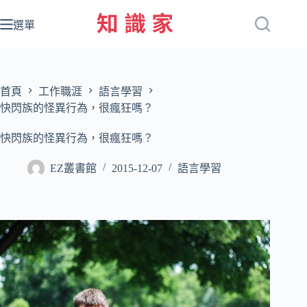
跳
至
選單
主
要
內
容
首頁
工作職涯
語言學習
快閃族的怪異行為，很瘋狂嗎？
快閃族的怪異行為，很瘋狂嗎？
EZ叢書館
2015-12-07
語言學習