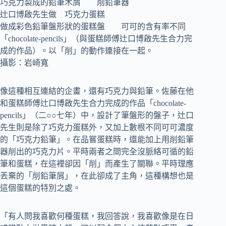
巧克力製成的鉛筆木屑 削鉛筆器
辻口博啟先生做 巧克力蛋糕
做成彩色鉛筆盤形狀的蛋糕盤 可可的含有率不同
「chocolate-pencils」（與蛋糕師傅辻口博啟先生合力完
成的作品）。以「削」的動作連接在一起。
攝影：岩崎寬
像這種相互連結的企畫，還有巧克力與鉛筆。佐藤在他
和蛋糕師傅辻口博啟先生合力完成的作品「chocolate-
pencils」（二○○七年）中，設計了筆盤形的盤子，辻口
先生則是除了巧克力蛋糕外，又加上數根不同可可濃度
的「巧克力鉛筆」。在品嘗蛋糕時，還能加上用削鉛筆
器削出的巧克力片。平時兩者之間完全沒脈絡可循的鉛
筆和蛋糕，在這裡卻因「削」而產生了關聯。平時理應
丟棄的「削鉛筆屑」，在此卻成了主角，這種構想也是
這個蛋糕的特別之處。
「有人問我喜歡何種蛋糕，我回答說，我喜歡像是在日