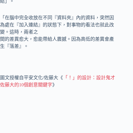
結」。
「在腦中完全收放在不同『資料夾』內的資料，突然因
為處在『加入連結』的狀態下，對事物的看法也就此改
變。這時，兩者之
間的差異愈大，愈能帶給人震撼。因為高低的差異會產
生『落差』。
圖文授權自平安文化/佐藤大《
「！」的設計：設計鬼才
佐藤大的10個創意關鍵字
》