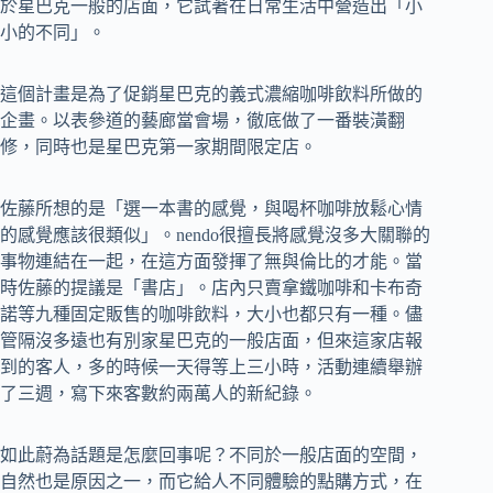
於星巴克一般的店面，它試著在日常生活中營造出「小
小的不同」。
這個計畫是為了促銷星巴克的義式濃縮咖啡飲料所做的
企畫。以表參道的藝廊當會場，徹底做了一番裝潢翻
修，同時也是星巴克第一家期間限定店。
佐藤所想的是「選一本書的感覺，與喝杯咖啡放鬆心情
的感覺應該很類似」。nendo很擅長將感覺沒多大關聯的
事物連結在一起，在這方面發揮了無與倫比的才能。當
時佐藤的提議是「書店」。店內只賣拿鐵咖啡和卡布奇
諾等九種固定販售的咖啡飲料，大小也都只有一種。儘
管隔沒多遠也有別家星巴克的一般店面，但來這家店報
到的客人，多的時候一天得等上三小時，活動連續舉辦
了三週，寫下來客數約兩萬人的新紀錄。
如此蔚為話題是怎麼回事呢？不同於一般店面的空間，
自然也是原因之一，而它給人不同體驗的點購方式，在