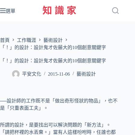
跳
至
選單
主
要
內
容
首頁
工作職涯
藝術設計
「！」的設計：設計鬼才佐藤大的10個創意關鍵字
「！」的設計：設計鬼才佐藤大的10個創意關鍵字
平安文化
2015-11-06
藝術設計
──設計師的工作既不是「做出奇形怪狀的物品」，也不
是「只重表面工夫」。
所謂的設計，是要找出可以解決問題的「新方法」。
「請把杯裡的水丟棄。」當有人這樣吩咐時，任誰也都