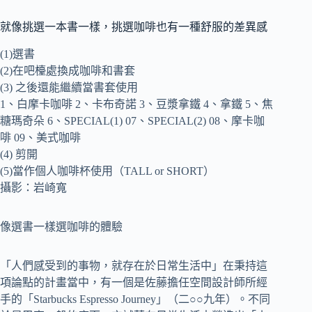
就像挑選一本書一樣，挑選咖啡也有一種舒服的差異感
(1)選書
(2)在吧檯處換成咖啡和書套
(3) 之後還能繼續當書套使用
1、白摩卡咖啡 2、卡布奇諾 3、豆漿拿鐵 4、拿鐵 5、焦
糖瑪奇朵 6、SPECIAL(1) 07、SPECIAL(2) 08、摩卡咖
啡 09、美式咖啡
(4) 剪開
(5)當作個人咖啡杯使用（TALL or SHORT）
攝影：岩崎寬
像選書一樣選咖啡的體驗
「人們感受到的事物，就存在於日常生活中」在秉持這
項論點的計畫當中，有一個是佐藤擔任空間設計師所經
手的「Starbucks Espresso Journey」（二○○九年）。不同