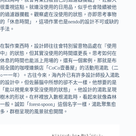
很重視這點。就連沒使用的日用品，似乎也會陸續被他
的過濾器攔截。觀察處在沒使用的狀態，亦即思考事物
的「休息時間」，這項作業也是nendo的設計不可或缺的
手法。
在製作東西時，設計師往往會特別留意物品處在『使用
中』的狀態，但其實沒使用的時間還更長。思考如何在
休息的時間也能派上用場的，還有一個案例，那就是布
局全國的咖哩連鎖店「CoCo壹番屋」的活動用湯匙（二
○一一年）。古往今來，海內外已有許多設計師投入湯匙
的設計中，但佐藤腦中所想的卻不太一樣，他想要的是
「能以視覺來享受沒使用的狀態」。他設計的湯匙呈現
樹木的形狀。在杯裡放入數根湯匙時，看起來就像森林
一般。誠如「forest-spoon」這個名字一樣，湯匙聚集愈
多，群樹呈現的風景就愈開闊。