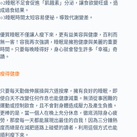
○2睡眠不足會促進「飢餓素」分泌，讓食欲變旺盛，造
成過食結果。
○3睡眠時間太短容易便祕，導致代謝變差。
優質睡眠不僅讓人瘦下來，更有益美容與健康，百利而
無一害！容我再次強調，睡眠是擁抱健康與美麗的重要
時間。只要每晚睡得好，身心就會發生許多「幸福」奇
蹟。
瘦得健康
只要每天勤做伸展操與穴道按摩，擁有良好的睡眠，即
使白天不改變任何作息也能健康減重。無須從事困難的
運動或控制飲食，且不會對身體造成壓力及產生負擔。
更棒的是，當一個人在晚上充分休息，徹底消除身心疲
勞，那麼每一天都能展現出最佳的自我！因為三分鐘熱
度而總是在減肥道路上碰壁的讀者，利用這個方式也能
順利瘦下來。