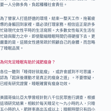
要一人分飾多角，負起種種社會責任。
為了替家人打造舒適的環境，結束一整天工作，拖著疲
憊的身軀回到家裡，還必須打理家務。相信這正是許多
忙碌現代女性平時的生活寫照。大多數女性每天生活在
忙碌與壓力之中，即使壓縮睡眠時間仍得硬撐下去。更
嚴重的是，這類女性通常疏於照顧自己的身體，而忽略
了睡眠品質。
為何充足睡眠有助於減肥瘦身？
各位一聽到「睡得好就能瘦」，或許會感到不可思議，
認為「起床後運動才是真正的瘦身之道」。不要懷疑，
已經有研究證實，睡眠確實有瘦身功效。
美國哥倫比亞大學曾經針對八千位民眾進行調查，根據
這項研究結果，相較於每天睡足七～九小時的人，只睡
五小時的人，肥胖率高出五成以上；睡眠時間只有四小