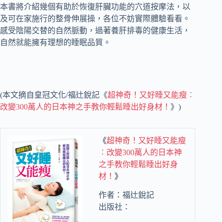
本書將介紹幾個有助於恢復肝臟功能的穴道按摩法，以
及可在家施行的整骨伸展操，各位不妨實際體驗看看。
感受陰陽交替的自然脈動，過著養肝排毒的健康生活，
自然就能擁有理想的睡眠品質。
(本文摘自皇冠文化/福辻銳記《
超神奇！又好睡又能瘦︰
改變300萬人的日本神之手教你輕鬆睡出好身材！
》)
《
超神奇！又好睡又能瘦
︰改變300萬人的日本神
之手教你輕鬆睡出好身
材！
》
作者：福辻銳記
出版社：