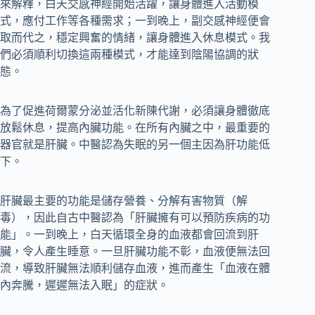
來解釋，白天交感神經開始活躍，讓身體進入活動模
式，應付工作等各種需求；一到晚上，副交感神經便會
取而代之，穩定興奮的情緒，讓身體進入休息模式。我
們必須順利切換這兩種模式，才能達到陰陽協調的狀
態。
為了促進荷爾蒙分泌並活化新陳代謝，必須讓身體徹底
放鬆休息，提高內臟功能。在所有內臟之中，最重要的
器官就是肝臟。中醫認為失眠的另一個主因為肝功能低
下。
肝臟最主要的功能是儲存營養、分解有害物質（解
毒），因此自古中醫認為「肝臟擁有可以預防疾病的功
能」。一到晚上，白天循環全身的血液都會回流到肝
臟，令人產生睡意。一旦肝臟功能不彰，血液便無法回
流，導致肝臟無法順利儲存血液，進而產生「血液在體
內奔騰，遲遲無法入眠」的症狀。