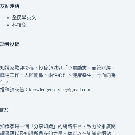
友站連結
全民學英文
科技兔
讀者投稿
知識家歡迎投稿，投稿領域以「心靈勵志、商管財經、
職場工作、人際關係、兩性心理、健康養生」等面向為
佳。
投稿請來信：knowledger.service@gmail.com
關於
知識家是一個「分享知識」的網路平台，致力於推廣閱
讀書籍以及知識所帶來的力量。你可以在知識家網站上