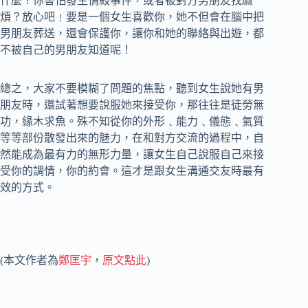
什麼？你害怕發生情殺事件，或者被對方男朋友找麻
煩？放心吧﹗要是一個女生喜歡你，她不但會在腦中把
男朋友葬送，還會保護你，讓你和她的聯絡與出遊，都
不被自己的男朋友知道呢！
總之，大家不要模糊了問題的焦點，聽到女生說她有男
朋友時，還試著想要說服她來接受你，那往往是徒勞無
功，緣木求魚。殊不知從你的外形﹑能力﹑儀態﹑氣質
等等部份散發出來的魅力，在和對方交流的過程中，自
然能成為最有力的無形力量，讓女生自己說服自己來接
受你的調情，你的約會。這才是跟女生溝通交友時最有
效的方式。
(本文作者為
鄭匡宇
，
原文點此
)