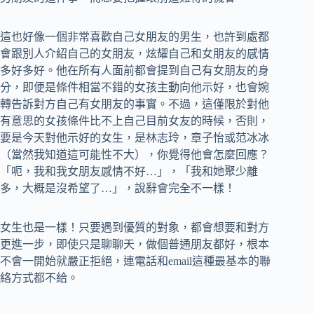
這也好像一個非常喜歡自己女朋友的男生，也許到處都
會跟別人介紹自己的女朋友，炫耀自己和女朋友的感情
多好多好。他在所有人面前都會提到自己有女朋友的身
分，即便是條件相當不錯的女孩主動向他示好，也會婉
轉告訴對方自己有女朋友的事實。不過，這僅限於對他
有意思的女孩條件比不上自己目前女友的時候，否則，
要是今天對他示好的女生，是林志玲，章子怡或范冰冰
（當然我知道這可能性不大），你覺得他會怎麼回應？
「呃，我和我女朋友感情不好…」，「我和她聚少離
多，大概是沒希望了…」，說辭會完全不一樣！
女生也是一樣！只要遇到優質的對象，都會想要和對方
更進一步，即使只是聊聊天，做個普通朋友都好，根本
不會一開始就嚴正拒絕，連電話和email這種最基本的聯
絡方式都不給。