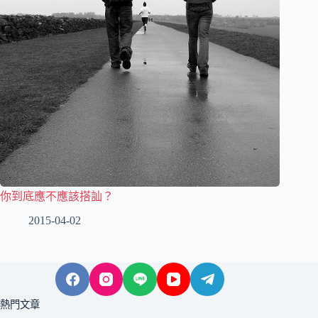
你到底應不應該搭訕？
2015-04-02
熱門文章