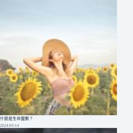
什麼是生命靈數？
2024-05-14