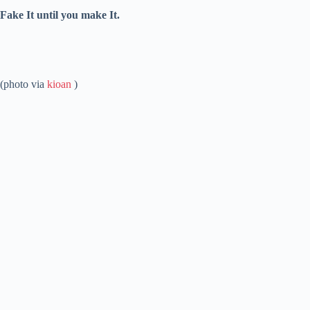
Fake It until you make It.
(photo via
kioan
)