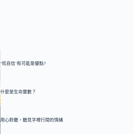
‘低自信’有可能是優點?
什麼是生命靈數？
用心聆聽，聽見字裡行間的情緒