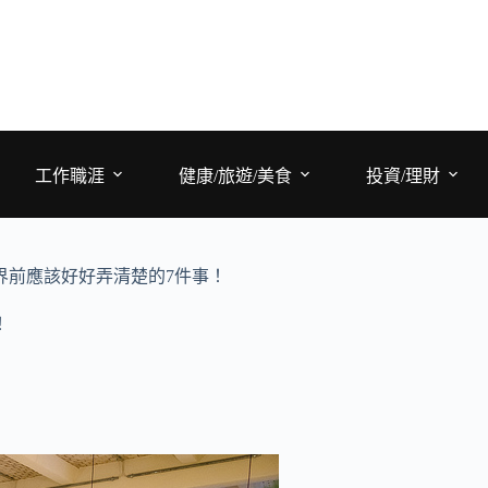
工作職涯
健康/旅遊/美食
投資/理財
界前應該好好弄清楚的7件事！
！