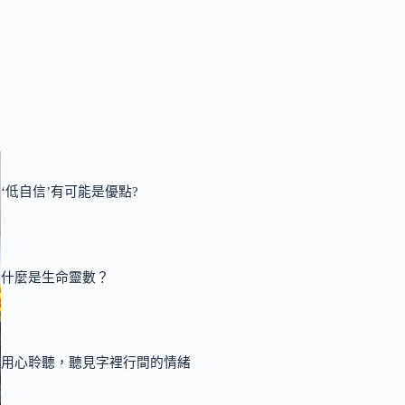
‘低自信’有可能是優點?
什麼是生命靈數？
用心聆聽，聽見字裡行間的情緒