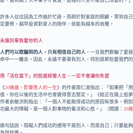
麼，直到過了大半輩子才驚覺，這樣的人生不是自己想要的。」
許多人往往因為工作過於忙碌，而疏於對家庭的照顧，等到自己
定要修，越早投資對家人的陪伴，就能有越多的收穫。
永遠別辜負愛你的人
人們可以欺騙到的人，只有相信自己的人
，一旦我們欺騙了愛我
命中一一離去。因此，永遠不要辜負別人，特別是那些愛我們的
用「活在當下」的態度經營人生，一定不會讓你失望
《
20幾歲，影響男人的一生
》的作者南仁淑指出：「如果把「用
值，你在以後的生活中也會變得意志堅定。」《給正在路上追夢
作者俞敏洪則指出：「一個人不能取得成功的原因有很多，例如
功最大的障礙，是一個人對事物的看法和心態。」（閱讀：
20
換句話說，阻礙人們成功的通常不是別人，而是自己；只要能夠
為與結果。