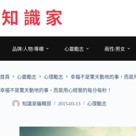
跳
至
主
要
內
容
品牌/人物/專欄
心靈勵志
兩性/男女
首頁
心靈勵志
心理勵志
幸福不是驚天動地的事，而是
幸福不是驚天動地的事，而是用心經營的每分每秒！
知識家編輯部
2015-03-13
心理勵志