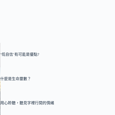
‘低自信’有可能是優點?
什麼是生命靈數？
用心聆聽，聽見字裡行間的情緒