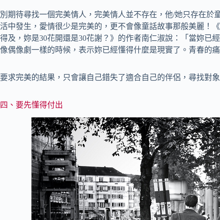
別期待尋找一個完美情人，完美情人並不存在，他/她只存在於
活中發生，愛情很少是完美的，更不會像童話故事那般美麗！《
得及，妳是30花開還是30花謝？》的作者南仁淑說：「當妳已
像偶像劇一樣的時候，表示妳已經懂得什麼是現實了。青春的痛
要求完美的結果，只會讓自己錯失了適合自己的伴侶，尋找對象
四、要先懂得付出