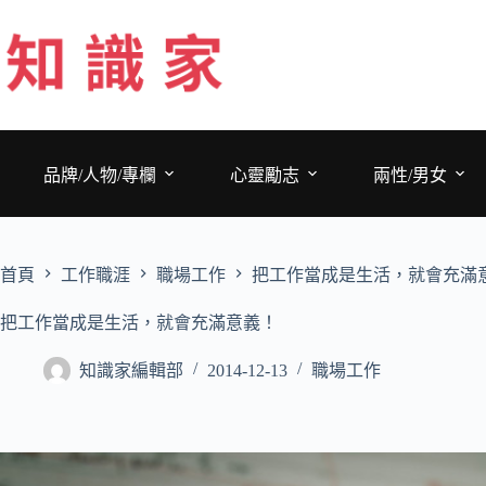
跳
至
主
要
內
容
品牌/人物/專欄
心靈勵志
兩性/男女
首頁
工作職涯
職場工作
把工作當成是生活，就會充滿
把工作當成是生活，就會充滿意義！
知識家編輯部
2014-12-13
職場工作