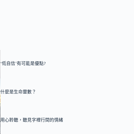
‘低自信’有可能是優點?
什麼是生命靈數？
用心聆聽，聽見字裡行間的情緒