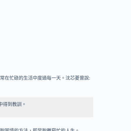
常在忙碌的生活中度過每一天。沈芯菱曾說:
中得到教訓。
脫困境的方法，即早脫離窮忙的人生。