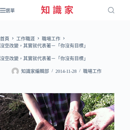
跳
至
選單
主
要
內
容
首頁
工作職涯
職場工作
沒空改變，其實就代表著－「你沒有目標」
沒空改變，其實就代表著－「你沒有目標」
知識家編輯部
2014-11-28
職場工作