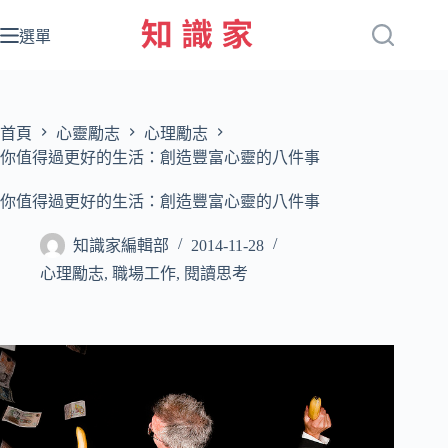
跳
至
選單
主
要
內
容
首頁
心靈勵志
心理勵志
你值得過更好的生活：創造豐富心靈的八件事
你值得過更好的生活：創造豐富心靈的八件事
知識家編輯部
2014-11-28
心理勵志
,
職場工作
,
閱讀思考