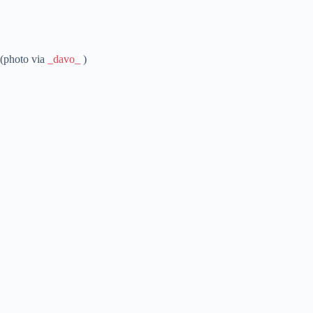
(photo via
_davo_
)