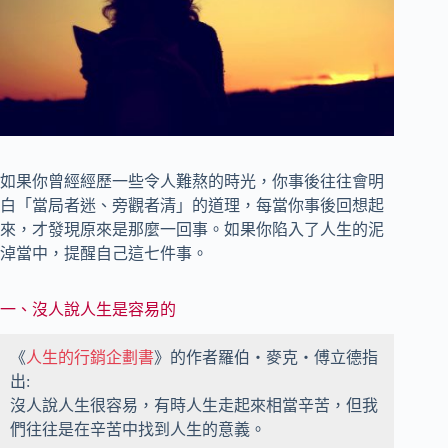
如果你曾經經歷一些令人難熬的時光，你事後往往會明
白「當局者迷、旁觀者清」的道理，每當你事後回想起
來，才發現原來是那麼一回事。如果你陷入了人生的泥
淖當中，提醒自己這七件事。
一、沒人說人生是容易的
《
人生的行銷企劃書
》的作者羅伯・麥克・傅立德指
出:
沒人說人生很容易，有時人生走起來相當辛苦，但我
們往往是在辛苦中找到人生的意義。