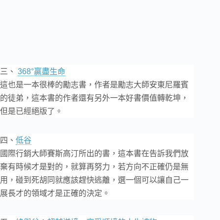
三、
368°贏盡生命
這也是一本很棒的勵志書，作者是勵志大師安東尼羅賓
的徒弟，這本書的作者還有另外一本好書價值轉乾坤，
但是已經絕版了。
四、
低谷
國際行銷大師賽斯高汀所出的書，這本書在告訴我們放
棄有時候才是對的，就算再努力，若方向不正確仍是無
用，碰到死胡同就應該趕快逃離，選一個可以讓自己一
展長才的領域才是正確的決定。