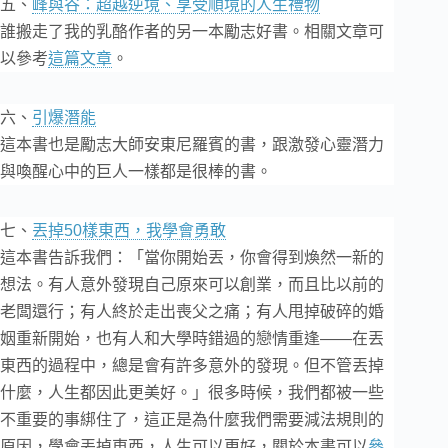
五、
峰與谷：超越逆境、享受順境的人生禮物
誰搬走了我的乳酪作者的另一本勵志好書。相關文章可
以參考
這篇文章
。
六、
引爆潛能
這本書也是勵志大師安東尼羅賓的書，跟激發心靈潛力
與喚醒心中的巨人一樣都是很棒的書。
七、
丟掉50樣東西，我學會勇敢
這本書告訴我們：「當你開始丟，你會得到煥然一新的
想法。有人意外發現自己原來可以創業，而且比以前的
老闆還行；有人終於走出喪父之痛；有人甩掉破碎的婚
姻重新開始，也有人和大學時錯過的戀情重逢——在丟
東西的過程中，總是會有許多意外的發現。但不管丟掉
什麼，人生都因此更美好。」很多時候，我們都被一些
不重要的事綁住了，這正是為什麼我們需要減法規則的
原因，學會丟掉東西，人生可以更好，關於本書可以
參