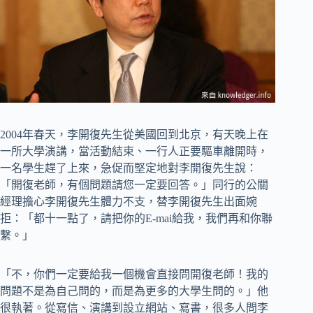
2004年春天，李開復先生從美國回到北京，有天晚上在
一所大學演講，當活動結束、一行人正要驅車離開時，
一名學生趕了上來，急促而堅定地對李開復先生說：
「開復老師，有個問題請您一定要回答。」同行的公關
經理擔心李開復先生體力不支，替李開復先生出面婉
拒：「都十一點了，請把你的E-mai給我，我們再和你聯
繫。」
「不，你們一定要給我一個機會直接問開復老師！我的
問題不是為自己問的，而是為更多的大學生問的。」他
很執著。從寫信、演講到設立網站、寫書，很多人問李