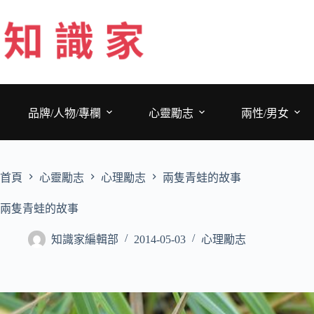
跳
至
主
要
內
容
品牌/人物/專欄
心靈勵志
兩性/男女
首頁
心靈勵志
心理勵志
兩隻青蛙的故事
兩隻青蛙的故事
知識家編輯部
2014-05-03
心理勵志