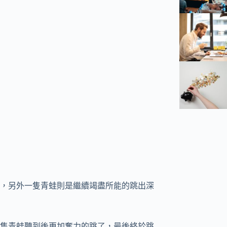
，另外一隻青蛙則是繼續竭盡所能的跳出深
隻青蛙聽到後更加奮力的跳了，最後終於跳