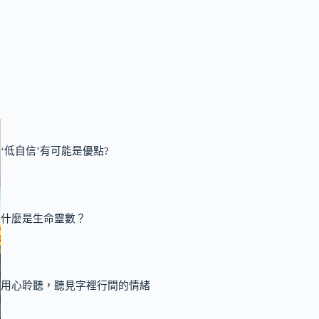
‘低自信’有可能是優點?
什麼是生命靈數？
用心聆聽，聽見字裡行間的情緒