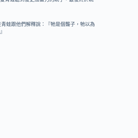
隻青蛙跟他們解釋說：『牠是個聾子，牠以為
』