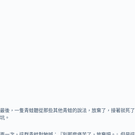
最後，一隻青蛙聽從那些其他青蛙的說法，放棄了，接著就死了
坑。
再一次，這群青蛙對牠喊：『別那麼痛苦了，放棄吧。』但是這