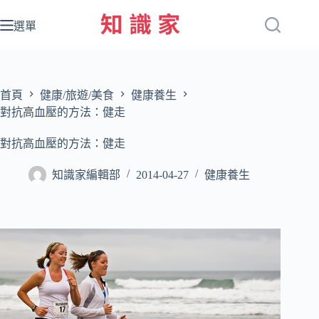
跳
至
選單
主
要
內
容
首頁
健康/旅遊/美食
健康養生
對抗高血壓的方法：健走
對抗高血壓的方法：健走
知識家編輯部
2014-04-27
健康養生