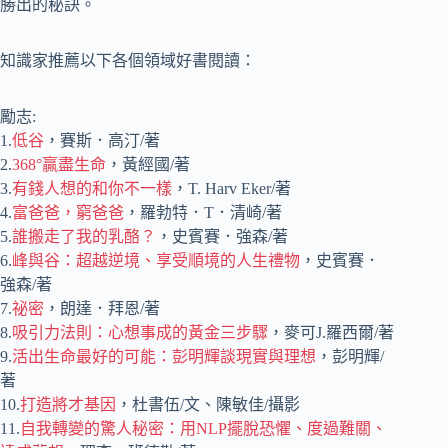
勝出的秘訣。
知識家推薦以下各個領域好書閱讀：
勵志:
1.
低谷
，賽斯．高汀/著
2.
368°贏盡生命
，黃經國/著
3.
有錢人想的和你不一樣
，T. Harv Eker/著
4.
富爸爸，窮爸爸
，羅勃特．T．清崎/著
5.
誰搬走了我的乳酪？
，史賓賽．強森/著
6.
峰與谷：超越逆境、享受順境的人生禮物
，史賓賽．
強森/著
7.
祕密
，朗達．拜恩/著
8.
吸引力法則：心想事成的黃金三步驟
，麥可J.羅西爾/著
9.
活出生命最好的可能：彭明輝談現實與理想
，彭明輝/
著
10.
打造將才基因
，杜書伍/文、陳敏佳/攝影
11.
自我轉變的驚人秘密：用NLP擺脫恐懼、度過難關、