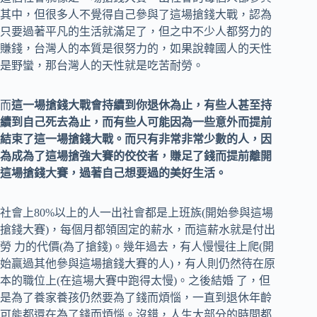
其中，但很多人不覺得自己參與了這場搶錢大戰，認為
只要過著平凡的生活就滿足了，但之中不少人都努力的
賺錢，台灣人的本質是很努力的，如果說韓國人的天性
是野蠻，那台灣人的天性就是吃苦耐勞。
而
這一場搶錢大戰會持續到你退休為止，有些人甚至持
續到自己死去為止，而有些人可能因為一些意外而提前
結束了這一場搶錢大戰。而只有非常非常少數的人，因
為成為了這場搶強大賽的佼佼者，賺足了錢而提前離開
這場搶錢大賽，過著自己想要過的美好生活。
社會上80%以上的人一出社會都是上班族(開始參與這場
搶錢大賽)，每個月都領固定的薪水，而這薪水就是付出
勞 力的代價(為了搶錢)。幾年過去，有人慢慢往上爬(開
始贏過其他參與這場搶錢大賽的人)，有人則仍然待在原
本的職位上(在這場大賽中跑得太慢)。之後結婚 了，但
是為了養家養孩仍然要為了錢而煩惱，一直到退休年齡
可能都還在為了錢而煩惱。沒錯，人生大部分的時間都