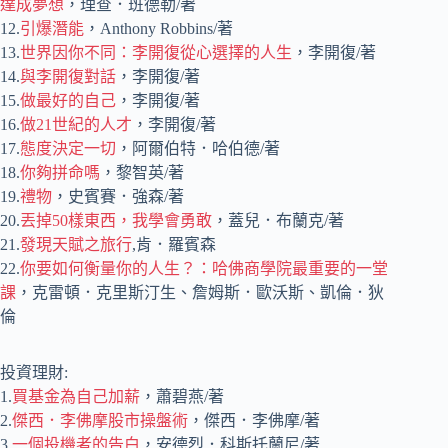
達成夢想
，理查．班德勒/著
12.
引爆潛能
，Anthony Robbins/著
13.
世界因你不同：李開復從心選擇的人生
，李開復/著
14.
與李開復對話
，李開復/著
15.
做最好的自己
，李開復/著
16.
做21世紀的人才
，李開復/著
17.
態度決定一切
，阿爾伯特．哈伯德/著
18.
你夠拼命嗎
，黎智英/著
19.
禮物
，史賓賽．強森/著
20.
丟掉50樣東西，我學會勇敢
，蓋兒．布蘭克/著
21.
發現天賦之旅行
,肯．羅賓森
22.
你要如何衡量你的人生？：哈佛商學院最重要的一堂
課
，克雷頓．克里斯汀生、詹姆斯．歐沃斯、凱倫．狄
倫
投資理財:
1.
買基金為自己加薪
，蕭碧燕/著
2.
傑西．李佛摩股市操盤術
，傑西．李佛摩/著
3.
一個投機者的告白
，安德烈．科斯托蘭尼/著