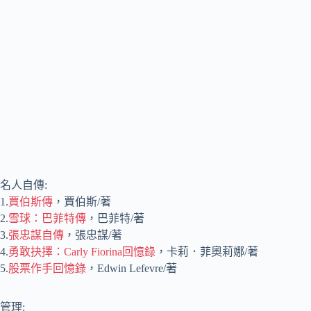
名人自傳:
1.
賈伯斯傳
，賈伯斯/著
2.
雪球：巴菲特傳
，巴菲特/著
3.
張忠謀自傳
，張忠謀/著
4.
勇敢抉擇：Carly Fiorina回憶錄
，卡莉．菲奧莉娜/著
5.
股票作手回憶錄
，Edwin Lefevre/著
管理: