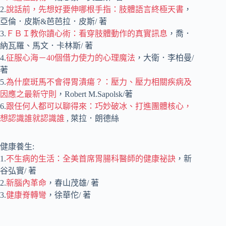
2.
說話前，先想好要伸哪根手指：肢體語言終極天書
，
亞倫．皮斯&芭芭拉．皮斯/ 著
3.
ＦＢＩ教你讀心術：看穿肢體動作的真實訊息
，喬．
納瓦羅、馬文．卡林斯/ 著
4.
征服心海－40個借力使力的心理魔法
，大衛．李柏曼/
著
5.
為什麼斑馬不會得胃潰瘍？：壓力、壓力相關疾病及
因應之最新守則
，Robert M.Sapolsk/著
6.
跟任何人都可以聊得來：巧妙破冰、打進團體核心，
想認識誰就認識誰
, 萊拉．朗德絲
健康養生:
1.
不生病的生活：全美首席胃腸科醫師的健康祕訣
，新
谷弘實/ 著
2.
新腦內革命
，春山茂雄/ 著
3.
健康脊轉彎
，徐華佗/ 著