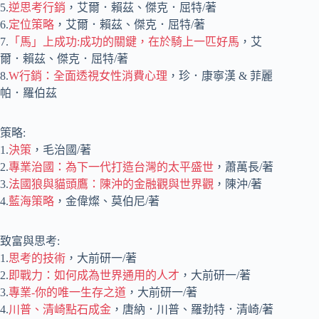
5.
逆思考行銷
，艾爾．賴茲、傑克．屈特/著
6.
定位策略
，艾爾．賴茲、傑克．屈特/著
7.
「馬」上成功:成功的關鍵，在於騎上一匹好馬
，艾
爾．賴茲、傑克．屈特/著
8.
W行銷：全面透視女性消費心理
，珍．康寧漢 & 菲麗
帕．羅伯茲
策略:
1.
決策
，毛治國/著
2.
專業治國：為下一代打造台灣的太平盛世
，蕭萬長/著
3.
法國狼與貓頭鷹：陳沖的金融觀與世界觀
，陳沖/著
4.
藍海策略
，金偉燦、莫伯尼/著
致富與思考:
1.
思考的技術
，大前研一/著
2.
即戰力：如何成為世界通用的人才
，大前研一/著
3.
專業-你的唯一生存之道
，大前研一/著
4.
川普、清崎點石成金
，唐納．川普、羅勃特．清崎/著