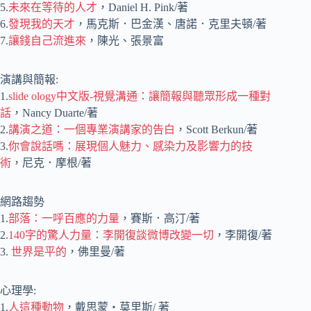
5.
未來在等待的人才
，Daniel H. Pink/著
6.
發現我的天才
，馬克斯．巴金漢、唐諾．克里夫頓/著
7.
讓錢自己流進來
，陳光、張景富
演講與簡報:
1.
slide ology中文版-視覺溝通：讓簡報與聽眾形成一種對
話
，Nancy Duarte/著
2.
講演之道：一個專業演講家的告白
，Scott Berkun/著
3.
你會說話嗎：展現個人魅力、感染力及影響力的技
術
，尼克．摩根/著
網路趨勢
1.
部落：一呼百應的力量
，賽斯．高汀/著
2.
140字的驚人力量：李開復談微博改變一切
，李開復/著
3.
世界是平的
，佛里曼/著
心理學:
1.
人這種動物
，戴思蒙‧莫里斯/ 著