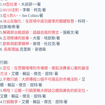
1.
M型社會
，大前研一/著
2.
80/20法則
，李察．柯克/著
3.
從A到A+
，Jim Collins/著
4.
冰山在融化：在逆境中成功變革的關鍵智慧
，科特、
拉斯格博/著
5.
解碼郭台銘語錄：超越自我的預言
，張殿文/著
6.
五項修練的故事
，大衛．哈欽斯/著
7.
創新與創業精神
，彼得．杜拉克/著
8.
長尾理論
,克里斯．安德森
行銷:
1.
定位：在眾聲喧嘩的市場裡，進駐消費者心靈的最佳
方法
，艾爾．賴茲、傑克．屈特/ 著
2.
不敗行銷：大師傳授22個不可違反的市場法則
，艾
爾．賴茲、傑克．屈特/著
3.
啊哈！公關－行銷策略大師談公關與廣告的新定位
，
艾爾．賴茲、傑克．屈特/著
4.
行銷戰爭
，艾爾．賴茲、傑克．屈特/著