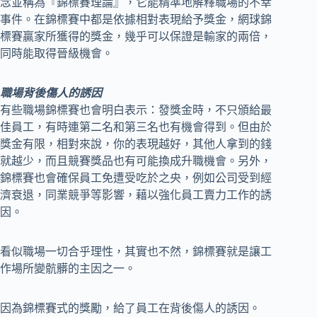
念並稱為『錦標賽理論』，它能精準地解釋職場的不幸
事件。在錦標賽中都是依據相對表現給予獎金，網球錦
標賽贏家所獲得的獎金，幾乎可以保證是輸家的兩倍，
同時能取得晉級機會。
職場背後傷人的誘因
有些職場錦標賽也會明白表示：發獎金時，不只頒給最
佳員工，有時連第二名和第三名也有機會得到。但由於
獎金有限，相對來說，你的表現越好，其他人拿到的錢
就越少，而且競賽獎品也有可能換成升職機會。另外，
錦標賽也會確保員工免遭受吃於之央，例如公司受到經
濟衰退，同業競爭等影響，藉以強化員工賣力工作的誘
因。
看似職場一切合乎理性，其實也不然，錦標賽就是讓工
作場所變骯髒的主因之一。
因為錦標賽式的獎勵，給了員工在背後傷人的誘因。