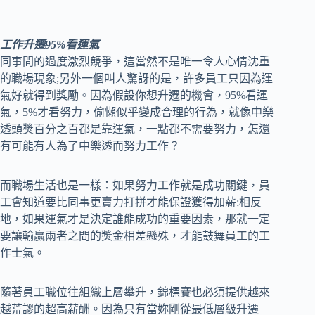
工作升遷95%看運氣
同事間的過度激烈競爭，這當然不是唯一令人心情沈重
的職場現象;另外一個叫人驚訝的是，許多員工只因為運
氣好就得到獎勵。因為假設你想升遷的機會，95%看運
氣，5%才看努力，偷懶似乎變成合理的行為，就像中樂
透頭獎百分之百都是靠運氣，一點都不需要努力，怎還
有可能有人為了中樂透而努力工作？
而職場生活也是一樣：如果努力工作就是成功關鍵，員
工會知道要比同事更賣力打拼才能保證獲得加薪;相反
地，如果運氣才是決定誰能成功的重要因素，那就一定
要讓輸贏兩者之間的獎金相差懸殊，才能鼓舞員工的工
作士氣。
隨著員工職位往組織上層攀升，錦標賽也必須提供越來
越荒謬的超高薪酬。因為只有當妳剛從最低層級升遷