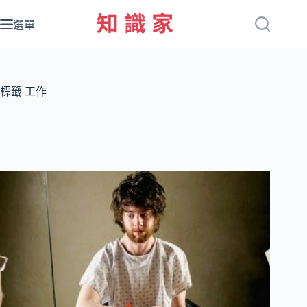
跳
至
選單
主
要
內
容
標籤
工作