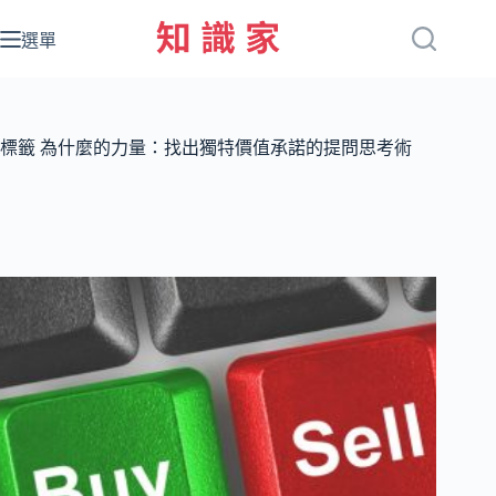
跳
至
選單
主
要
內
容
標籤
為什麼的力量：找出獨特價值承諾的提問思考術