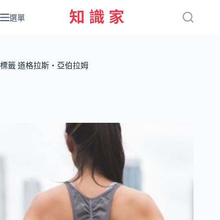
跳
至
選單
主
要
內
容
標籤
道格拉斯‧亞伯拉姆