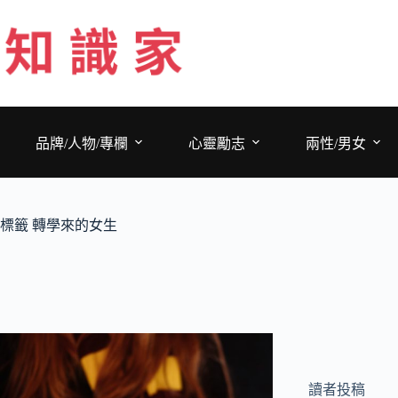
跳
至
主
要
內
容
品牌/人物/專欄
心靈勵志
兩性/男女
標籤
轉學來的女生
讀者投稿