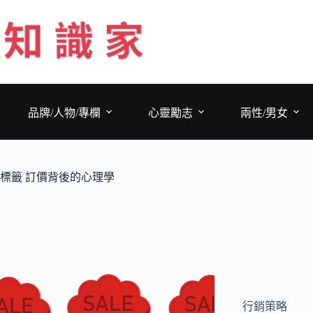
跳
至
主
要
內
容
品牌/人物/專欄
心靈勵志
兩性/男女
標籤
訂價背後的心理學
行銷策略