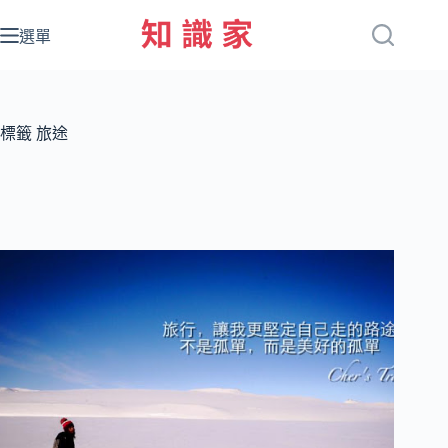
跳
至
選單
主
要
內
容
標籤
旅途