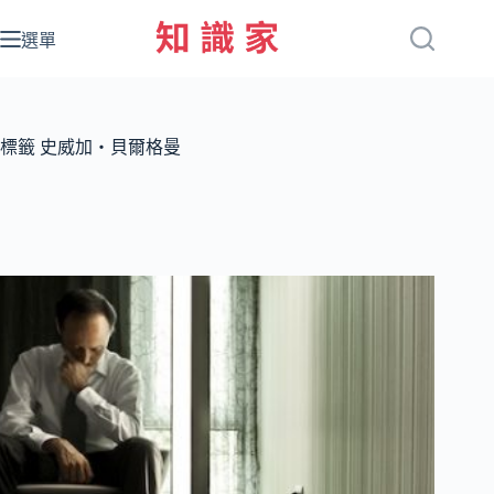
跳
至
選單
主
要
內
容
標籤
史威加‧貝爾格曼