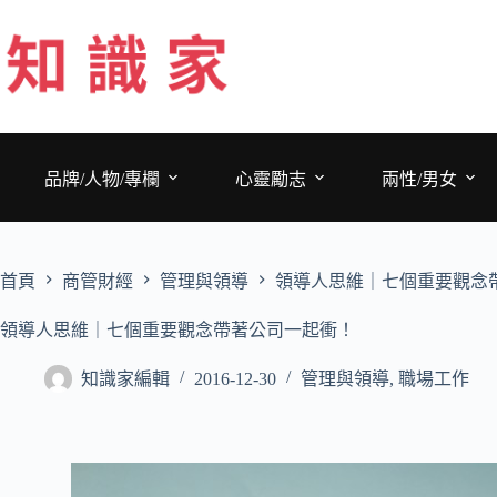
跳
至
主
要
內
容
品牌/人物/專欄
心靈勵志
兩性/男女
首頁
商管財經
管理與領導
領導人思維｜七個重要觀念
領導人思維｜七個重要觀念帶著公司一起衝！
知識家編輯
2016-12-30
管理與領導
,
職場工作