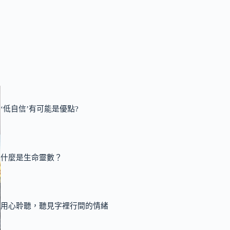
‘低自信’有可能是優點?
什麼是生命靈數？
用心聆聽，聽見字裡行間的情緒