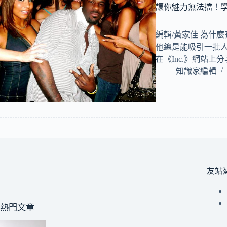
讓你魅力無法擋！學
編輯/黃家佳 為什
他總是能吸引一批人跟隨
在《Inc.》網站上
知識家編輯
友站
熱門文章