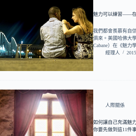
魅力可以練習——
我們都會羨慕有自
俱來。美國哈佛大學講
Cabane）在《魅
經理人
2015
人際關係
如何讓自己充滿魅
你要先做到這11件