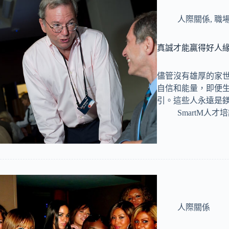
人際關係
,
職
真誠才能贏得好人緣
儘管沒有雄厚的家
自信和能量，即便
引。這些人永遠是
SmartM人才
人際關係