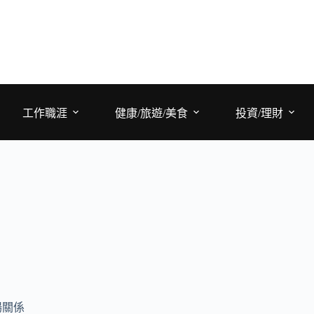
工作職涯
健康/旅遊/美食
投資/理財
場關係