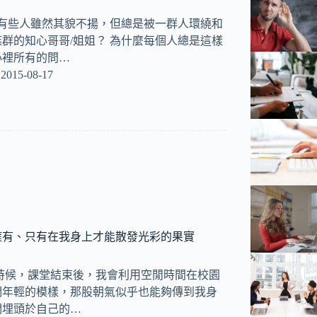
麼有些人雖然其貌不揚，但總是被一群人環繞和
群的知心哥哥/姐姐？ 為什麼每個人總是這樣
心裡所有的問…
2015-08-17
擁有、只有在我身上才能散發光彩的果實
時候，課堂結束後，我會利用空閒時間在校園
們年輕的模樣，那股朝氣似乎也能夠傳到我身
們埋頭於自己的…