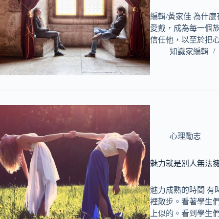
編輯/黃家佳 為什
愛戴，成為每一個族
信任他，以至於把
知識家編輯
心理勵志
魅力就是別人無法
魅力成熟的時間 有
裡散步。看著學生
上似的。看到學生