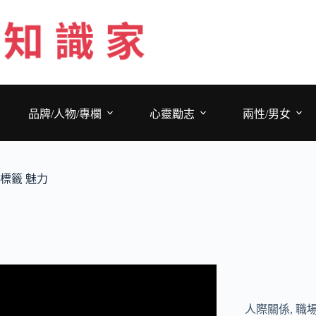
跳
至
主
要
內
容
品牌/人物/專欄
心靈勵志
兩性/男女
標籤
魅力
人際關係
,
職