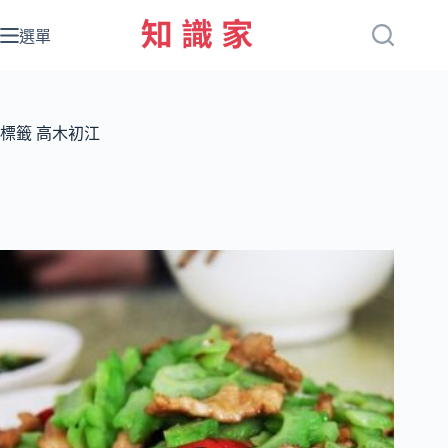
跳
至
選單
主
要
內
容
標籤
高木初江