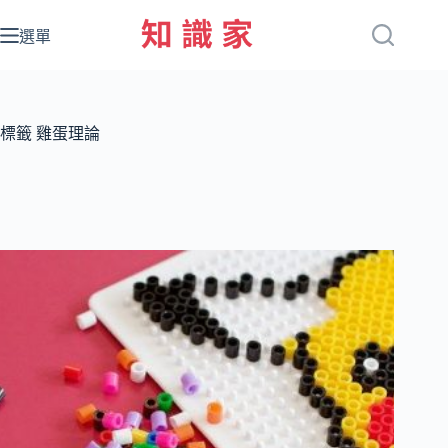
跳
至
選單
主
要
內
容
標籤
雞蛋理論