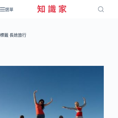
跳
至
選單
主
要
內
容
標籤
長途旅行