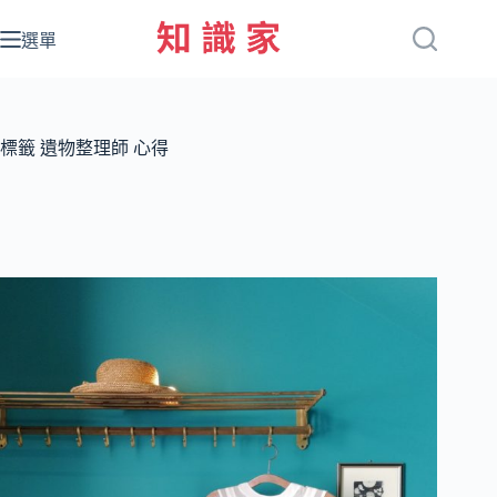
跳
至
選單
主
要
內
容
標籤
遺物整理師 心得