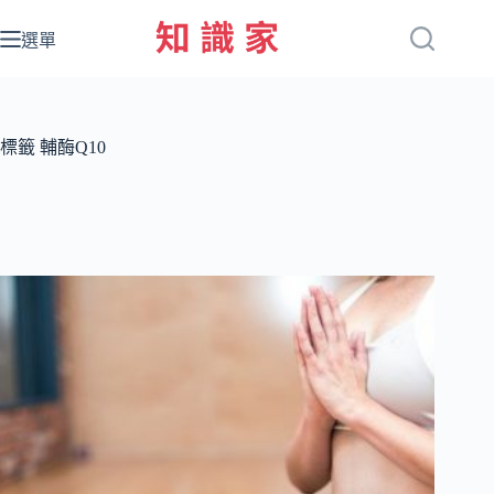
跳
至
選單
主
要
內
容
標籤
輔酶Q10