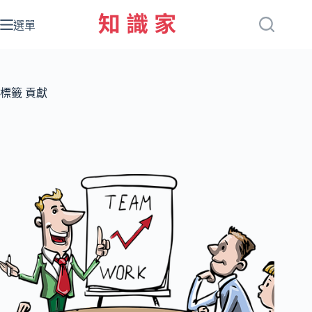
跳
至
選單
主
要
內
容
標籤
貢獻