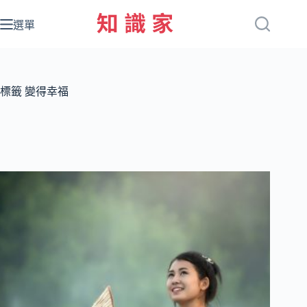
跳
至
選單
主
要
內
容
標籤
變得幸福