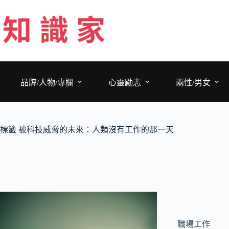
跳
至
主
要
內
容
品牌/人物/專欄
心靈勵志
兩性/男女
標籤
被科技威脅的未來：人類沒有工作的那一天
職場工作