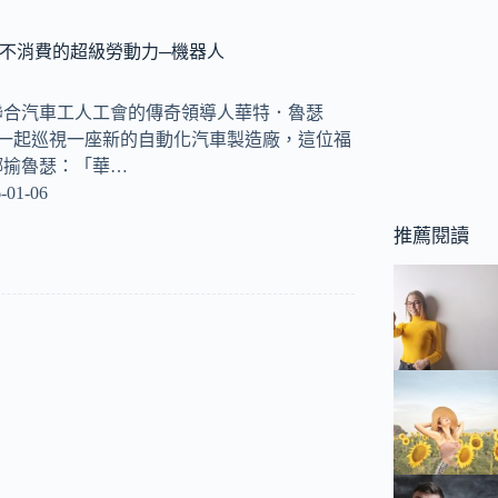
/ 不消費的超級勞動力─機器人
聯合汽車工人工會的傳奇領導人華特．魯瑟
ther)某日一起巡視一座新的自動化汽車製造廠，這位福
揶揄魯瑟：「華…
-01-06
推薦閱讀