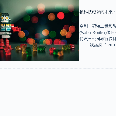
被科技威脅的未來 
亨利．福特二世和
(Walter Reu
特汽車公司執行長
我讀網
2016