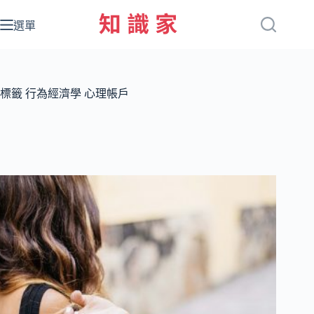
跳
至
選單
主
要
內
容
標籤
行為經濟學 心理帳戶