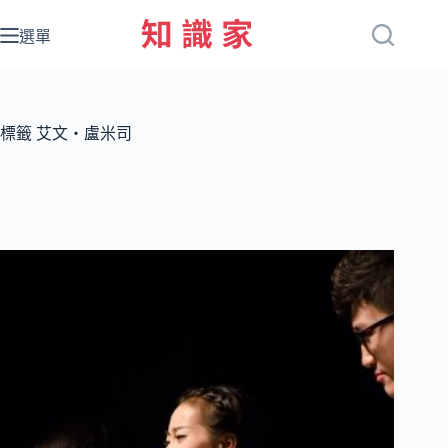
跳
至
選單
主
要
內
容
標籤
艾文‧盧米司