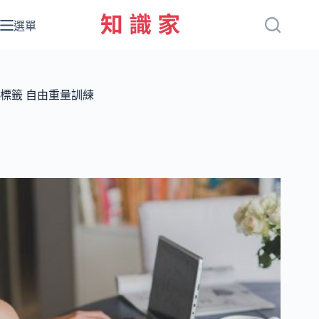
跳
至
選單
主
要
內
容
標籤
自由重量訓練