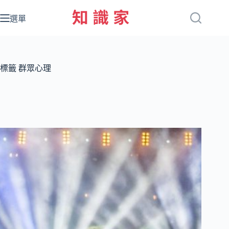
跳
至
選單
主
要
內
容
標籤
群眾心理