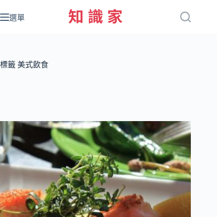
跳
至
選單
主
要
內
容
標籤
美式飲食