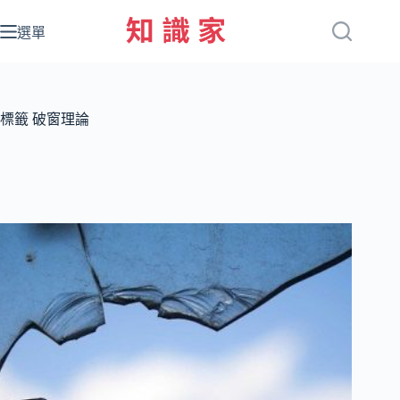
跳
至
選單
主
要
內
容
標籤
破窗理論