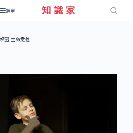
跳
至
選單
主
要
內
容
標籤
生命意義