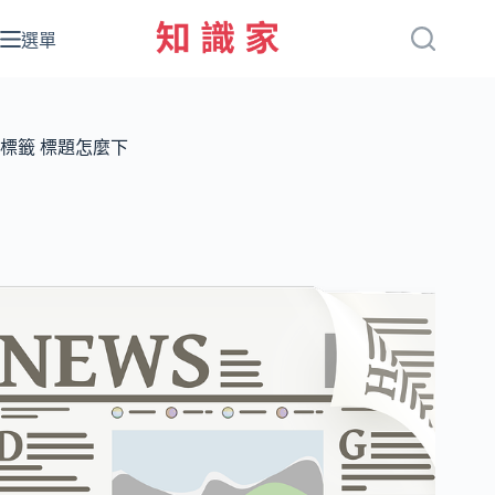
跳
至
選單
主
要
內
容
標籤
標題怎麼下